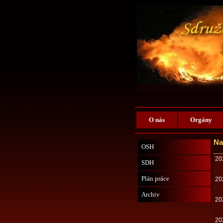
O nás
Orgány
Na
OSH
20
SDH
Plán práce
20
Archiv
20
20