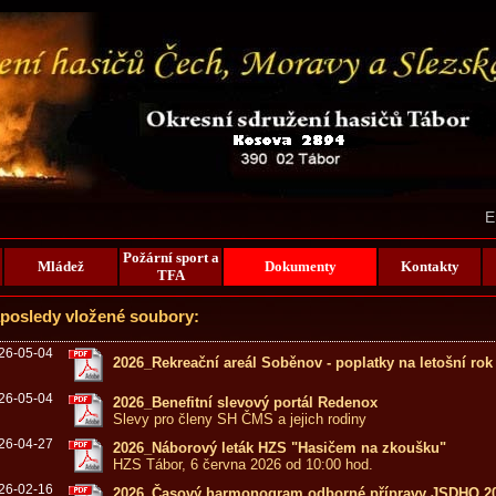
E
Požární sport a
Mládež
Dokumenty
Kontakty
TFA
posledy vložené soubory:
26-05-04
2026_Rekreační areál Soběnov - poplatky na letošní rok
26-05-04
2026_Benefitní slevový portál Redenox
Slevy pro členy SH ČMS a jejich rodiny
26-04-27
2026_Náborový leták HZS "Hasičem na zkoušku"
HZS Tábor, 6 června 2026 od 10:00 hod.
26-02-16
2026_Časový harmonogram odborné přípravy JSDHO 2