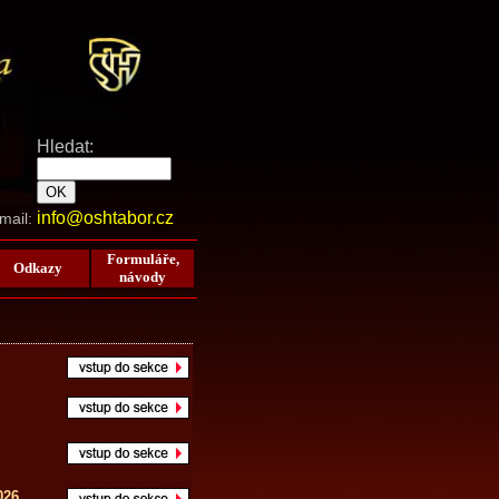
Hledat:
info@oshtabor.cz
mail:
Formuláře,
Odkazy
návody
026